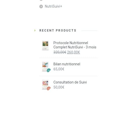
NutriSuivi+
RECENT PRODUCTS
Protocole Nutritionnel
Complet NutriSuivi - 3 mois
Le
Le
320,00
€
260,00
€
prix
prix
initial
actuel
Bilan nutritionnel
était :
est :
65,00
€
320,00€.
260,00€.
Consultation de Suivi
50,00
€