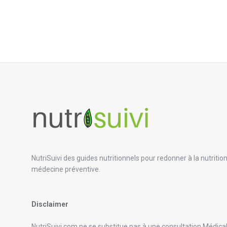
NutriSuivi des guides nutritionnels pour redonner à la nutritio
médecine préventive.
Disclaimer
NutriSuivi.com ne se substitue pas à une consultation Médicale